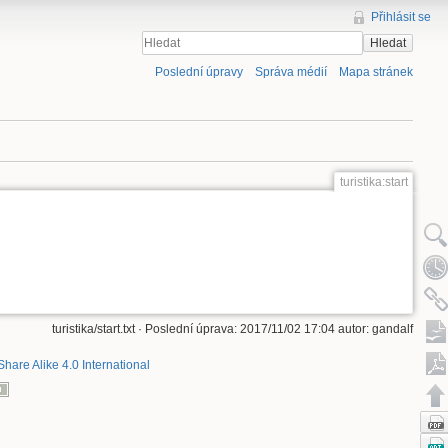
Přihlásit se
Hledat
Poslední úpravy
Správa médií
Mapa stránek
turistika:start
turistika/start.txt
· Poslední úprava: 2017/11/02 17:04 autor:
gandalf
Share Alike 4.0 International