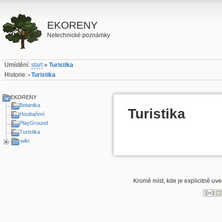
EKORENY
Netechnické poznámky
Umístění:
start
»
Turistika
Historie:
Turistika
•
EKORENY
Botanika
Turistika
Houbaření
PlayGround
Turistika
wiki
Kromě míst, kde je explicitně uve